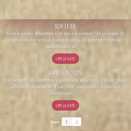
SUR LE FIL
Vous le saviez, Rhizomes s’est mis à la couture ! Et ça donne 11
expositions Sur le fil, à découvrir dès le 20 septembre dans les
médiathèques du (…)
ADHÉSION 2025
Pour soutenir les nombreuses activités de Rhizomes, n’hésitez pas à
adhérer à l’association ! Pour 2025, vous pouvez le faire soit
directement (…)
1
2
Pages