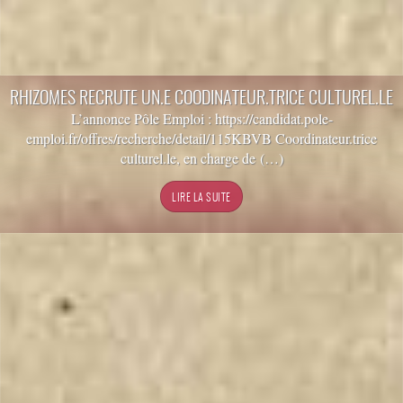
RHIZOMES RECRUTE UN.E COODINATEUR.TRICE CULTUREL.LE
L’annonce Pôle Emploi : https://candidat.pole-
emploi.fr/offres/recherche/detail/115KBVB Coordinateur.trice
culturel.le, en charge de (…)